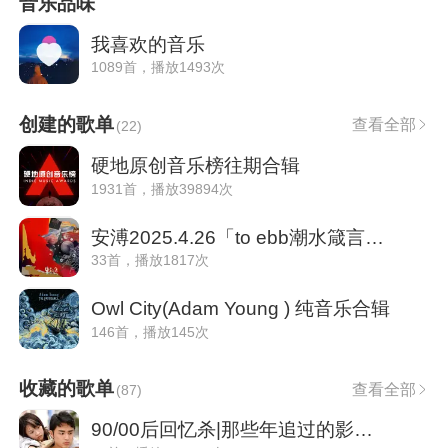
音乐品味
我喜欢的音乐
1089首，播放1493次
创建的歌单
查看全部
(
22
)
硬地原创音乐榜往期合辑
1931首，播放39894次
安溥2025.4.26「to ebb潮水箴言」武汉
33首，播放1817次
Owl City(Adam Young ) 纯音乐合辑
146首，播放145次
收藏的歌单
查看全部
(
87
)
90/00后回忆杀|那些年追过的影视剧主题曲