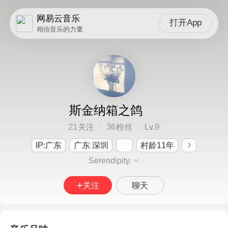
网易云音乐
打开App
相信音乐的力量
斯金纳箱之鸽
21
36
9
关注
粉丝
Lv.
IP:广东
广东 深圳
村龄11年
Serendipity.
关注
聊天