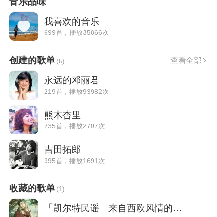
音乐品味
我喜欢的音乐
699首，播放35866次
创建的歌单
查看全部
(
5
)
永远的邓丽君
219首，播放93982次
熊木杏里
235首，播放2707次
吉田拓郎
395首，播放1691次
收藏的歌单
(
1
)
「凯尔特民谣」来自西欧风情的悠扬之音