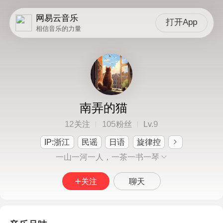
网易云音乐
打开App
相信音乐的力量
南弄的猫
12
105
9
关注
粉丝
Lv.
IP:浙江
民谣
日语
旋律控
一山一河一人，一茶一书一琴
关注
聊天