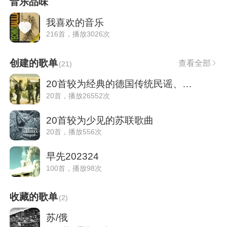
音乐品味
我喜欢的音乐
216首，播放3026次
创建的歌单
查看全部
(
21
)
20首较为经典的德国传统民谣、军乐
20首，播放26552次
20首较为少见的苏联歌曲
20首，播放556次
早先202324
100首，播放98次
收藏的歌单
(
2
)
苏/俄