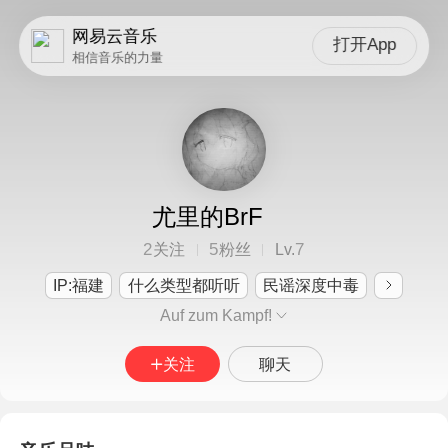
网易云音乐
打开App
相信音乐的力量
尤里的BrF
2
5
7
关注
粉丝
Lv.
IP:福建
什么类型都听听
民谣深度中毒
Auf zum Kampf!
关注
聊天