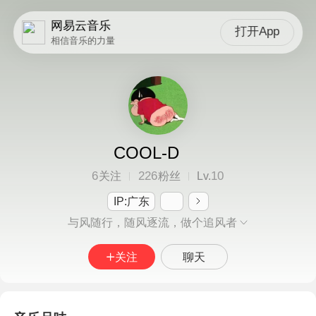
网易云音乐
打开App
相信音乐的力量
COOL-D
6
226
10
关注
粉丝
Lv.
IP:广东
与风随行，随风逐流，做个追风者
关注
聊天