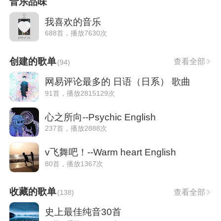
音乐品味
我喜欢的音乐
688首，播放7630次
创建的歌单
查看全部
(
94
)
网易评论最多的 日语（日系） 歌曲
91首，播放2815129次
心之所向--Psychic English
237首，播放2888次
v飞舞吧！--Warm heart English
80首，播放1367次
收藏的歌单
查看全部
(
138
)
史上最佳纯音30首