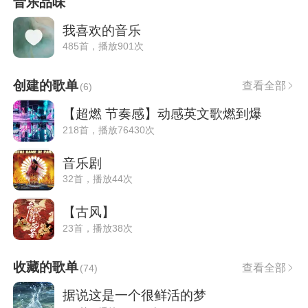
音乐品味
我喜欢的音乐
485首，播放901次
创建的歌单
查看全部
(
6
)
【超燃 节奏感】动感英文歌燃到爆
218首，播放76430次
音乐剧
32首，播放44次
【古风】
23首，播放38次
收藏的歌单
查看全部
(
74
)
据说这是一个很鲜活的梦