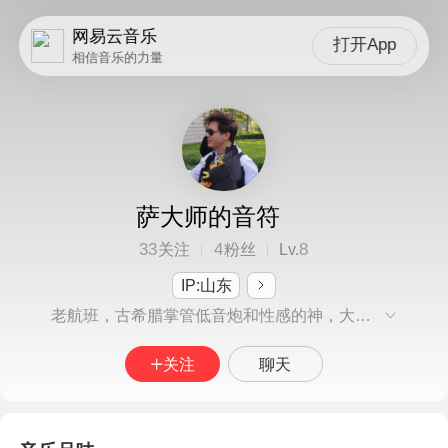
网易云音乐
打开App
相信音乐的力量
萨大师的音符
33
4
8
关注
粉丝
Lv.
IP:山东
老航班，古希腊掌管低音炮和性感的神，大师我要永远追随您
关注
聊天