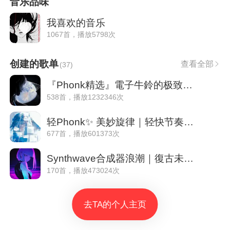
音乐品味
我喜欢的音乐
1067首，播放5798次
创建的歌单
查看全部
(
37
)
『Phonk精选』電子牛鈴的极致美学
538首，播放1232346次
轻Phonk✨ 美妙旋律｜轻快节奏｜空灵意境
677首，播放601373次
Synthwave合成器浪潮｜復古未來主義80'
170首，播放473024次
去TA的个人主页