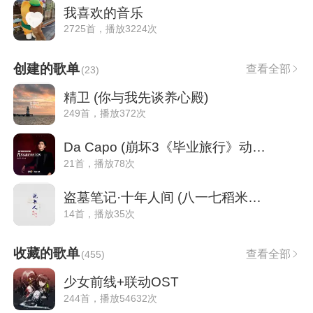
我喜欢的音乐
2725首，播放3224次
创建的歌单
查看全部
(
23
)
精卫 (你与我先谈养心殿)
249首，播放372次
Da Capo (崩坏3《毕业旅行》动画短片印象曲
21首，播放78次
盗墓笔记·十年人间 (八一七稻米节主题推广
14首，播放35次
收藏的歌单
查看全部
(
455
)
少女前线+联动OST
244首，播放54632次