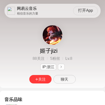
网易云音乐
打开App
相信音乐的力量
姬子jizi
88
5
8
关注
粉丝
Lv.
IP:浙江
关注
聊天
音乐品味