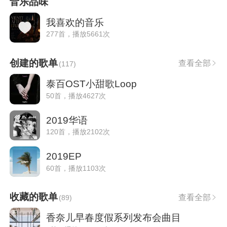
音乐品味
我喜欢的音乐
277首，播放5661次
创建的歌单
查看全部
(
117
)
泰百OST小甜歌Loop
50首，播放4627次
2019华语
120首，播放2102次
2019EP
60首，播放1103次
收藏的歌单
查看全部
(
89
)
香奈儿早春度假系列发布会曲目