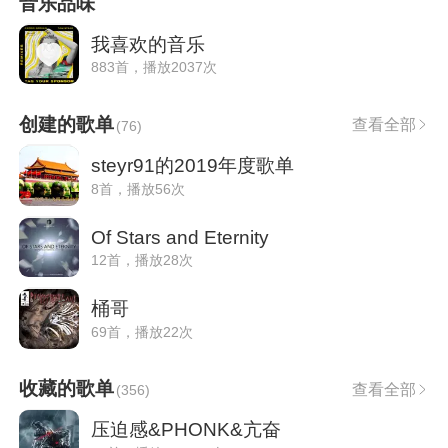
音乐品味
我喜欢的音乐
883首，播放2037次
创建的歌单
查看全部
(
76
)
steyr91的2019年度歌单
8首，播放56次
Of Stars and Eternity
12首，播放28次
桶哥
69首，播放22次
收藏的歌单
查看全部
(
356
)
压迫感&PHONK&亢奋