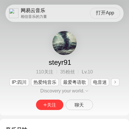
网易云音乐
打开App
相信音乐的力量
steyr91
110
35
10
关注
粉丝
Lv.
IP:四川
热爱纯音乐
最爱粤语歌
电音迷
Discovery your world.
关注
聊天