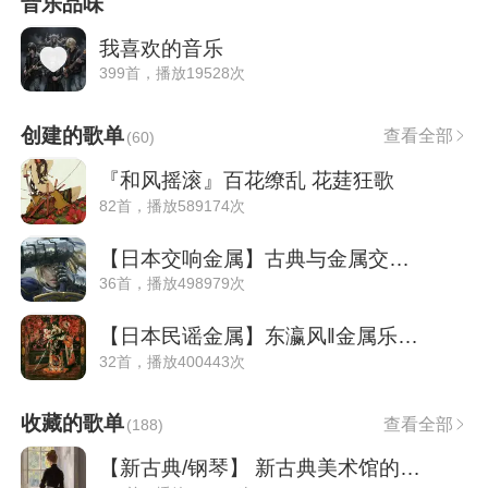
音乐品味
我喜欢的音乐
399首，播放19528次
创建的歌单
查看全部
(
60
)
『和风摇滚』百花缭乱 花莛狂歌
82首，播放589174次
【日本交响金属】古典与金属交锋的华丽盛宴
36首，播放498979次
【日本民谣金属】东瀛风‖金属乐的究极奥义
32首，播放400443次
收藏的歌单
查看全部
(
188
)
【新古典/钢琴】 新古典美术馆的陌生来客