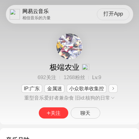
网易云音乐
打开App
相信音乐的力量
极端农业
692
1268
9
关注
粉丝
Lv.
IP:广东
金属迷
小众歌单收集控
重型音乐爱好者兼杂食 旧id:核狗的日常
关注
聊天