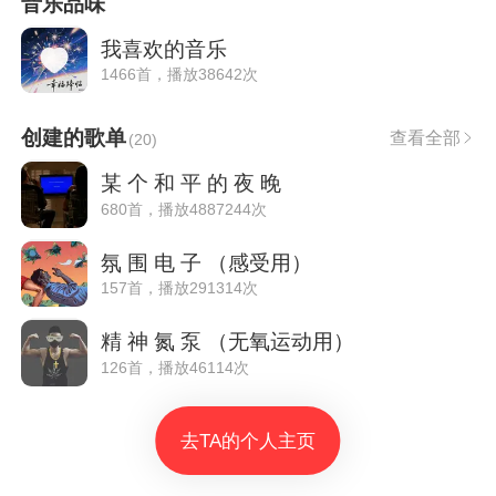
音乐品味
我喜欢的音乐
1466首，播放38642次
创建的歌单
查看全部
(
20
)
某 个 和 平 的 夜 晚
680首，播放4887244次
氛 围 电 子 （感受用）
157首，播放291314次
精 神 氮 泵 （无氧运动用）
126首，播放46114次
去TA的个人主页