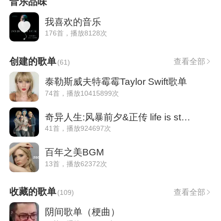
音乐品味
我喜欢的音乐
176首，播放8128次
创建的歌单
查看全部
(
61
)
泰勒斯威夫特霉霉Taylor Swift歌单
74首，播放10415899次
奇异人生:风暴前夕&正传 life is strange
41首，播放924697次
百年之美BGM
13首，播放62372次
收藏的歌单
查看全部
(
109
)
阴间歌单（梗曲）