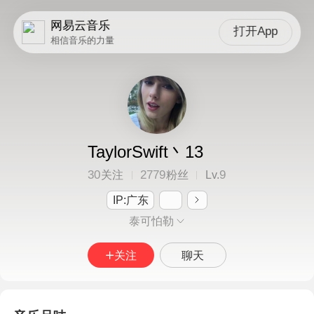
网易云音乐
打开App
相信音乐的力量
TaylorSwift丶13
30
2779
9
关注
粉丝
Lv.
IP:广东
泰可怕勒
关注
聊天