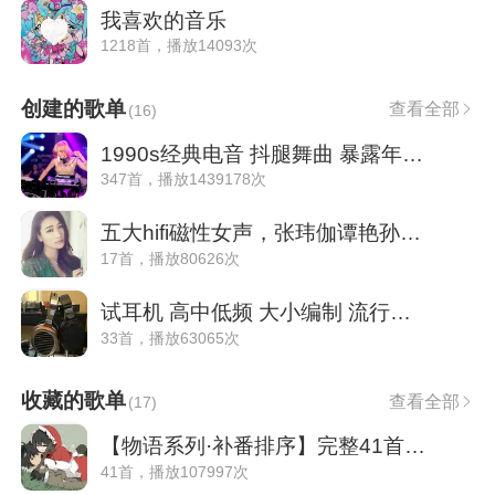
我喜欢的音乐
1218首，播放14093次
创建的歌单
查看全部
(
16
)
1990s经典电音 抖腿舞曲 暴露年龄 每周更新
347首，播放1439178次
五大hifi磁性女声，张玮伽谭艳孙露雷婷南妮
17首，播放80626次
试耳机 高中低频 大小编制 流行电音纯音乐
33首，播放63065次
收藏的歌单
查看全部
(
17
)
【物语系列·补番排序】完整41首OP&ED目录
41首，播放107997次