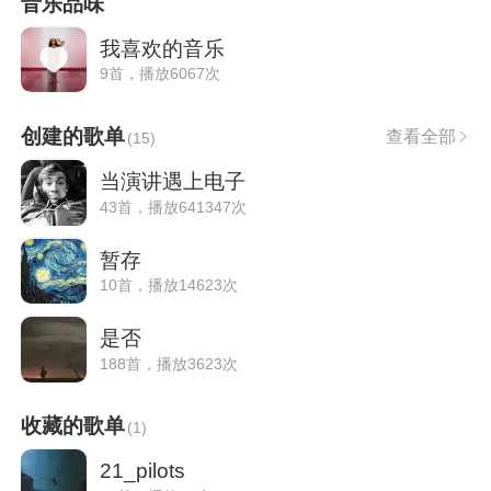
音乐品味
我喜欢的音乐
9首，播放6067次
创建的歌单
查看全部
(
15
)
当演讲遇上电子
43首，播放641347次
暂存
10首，播放14623次
是否
188首，播放3623次
收藏的歌单
(
1
)
21_pilots