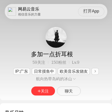
网易云音乐
打开App
相信音乐的力量
多加一点折耳根
59
150
9
关注
粉丝
Lv.
IP:广东
日常摸鱼中
欧美音乐发烧友
航向热带岛屿的冰山
关注
聊天