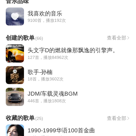
音乐品味
我喜欢的音乐
9100首，播放192次
创建的歌单
查看全部
(
66
)
头文字D的燃就像那飘逸的引擎声。
127首，播放84962次
歌手-孙楠
18首，播放3602次
JDM/车载灵魂BGM
446首，播放1808次
收藏的歌单
查看全部
(
25
)
1990-1999华语100首金曲