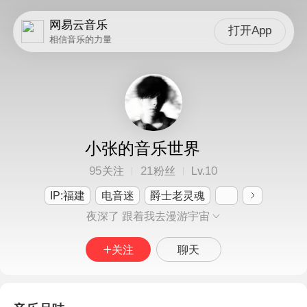
网易云音乐
打开App
相信音乐的力量
小张的音乐世界
95
21
10
关注
粉丝
Lv.
IP:福建
电音迷
爵士老灵魂
夜深了 跟着我去漫游宇宙
关注
聊天