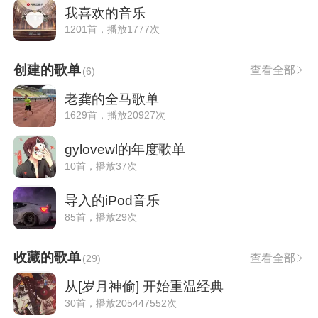
我喜欢的音乐
1201首，播放1777次
创建的歌单
查看全部
(
6
)
老龚的全马歌单
1629首，播放20927次
gylovewl的年度歌单
10首，播放37次
导入的iPod音乐
85首，播放29次
收藏的歌单
查看全部
(
29
)
从[岁月神偷] 开始重温经典
30首，播放205447552次