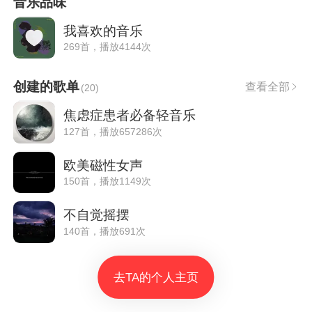
音乐品味
我喜欢的音乐
269首，播放4144次
创建的歌单
查看全部
(
20
)
焦虑症患者必备轻音乐
127首，播放657286次
欧美磁性女声
150首，播放1149次
不自觉摇摆
140首，播放691次
去TA的个人主页