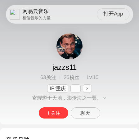
网易云音乐
打开App
相信音乐的力量
jazzs11
63
26
10
关注
粉丝
Lv.
IP:重庆
寄蜉蝣于天地，渺沧海之一粟。
关注
聊天