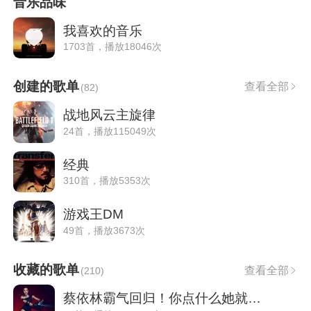
音乐品味
我喜欢的音乐
1703首，播放18046次
创建的歌单
查看全部
(
82
)
战地风云主旋律
24首，播放115049次
经典
310首，播放5353次
游戏王DM
49首，播放3673次
收藏的歌单
查看全部
(
210
)
蔡依林霸气回归！你点什么她就唱什么！