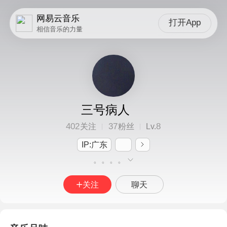
网易云音乐
打开App
相信音乐的力量
三号病人
402
37
8
关注
粉丝
Lv.
IP:广东
。。。。
关注
聊天