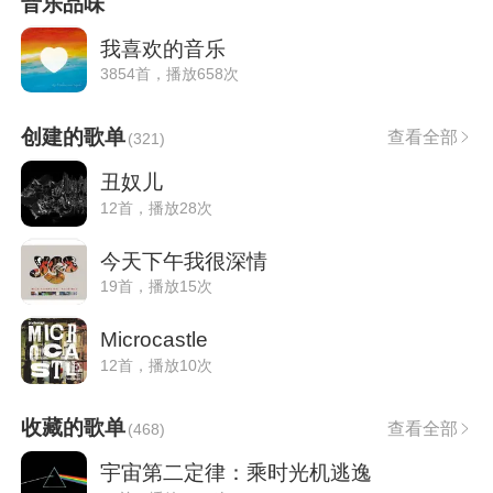
音乐品味
我喜欢的音乐
3854首，播放658次
创建的歌单
查看全部
(
321
)
丑奴儿
12首，播放28次
今天下午我很深情
19首，播放15次
Microcastle
12首，播放10次
收藏的歌单
查看全部
(
468
)
宇宙第二定律：乘时光机逃逸