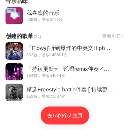
音乐品味
我喜欢的音乐
639首，播放6731次
创建的歌单
查看全部
(
24
)
「Flow好听到爆炸的中英文Hiphop说唱」
662首，播放146801次
「持续更新⭐」说唱remix伴奏✓自带hook
154首，播放54014次
精选Freestyle battle伴奏 [ 持续更新⭐]
153首，播放21687次
去TA的个人主页