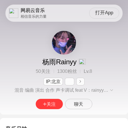
网易云音乐
打开App
相信音乐的力量
杨雨Rainyy
50
1300
8
关注
粉丝
Lv.
IP:北京
混音 编曲 演出 合作 声卡调试 feat V：rainyy20021204
关注
聊天