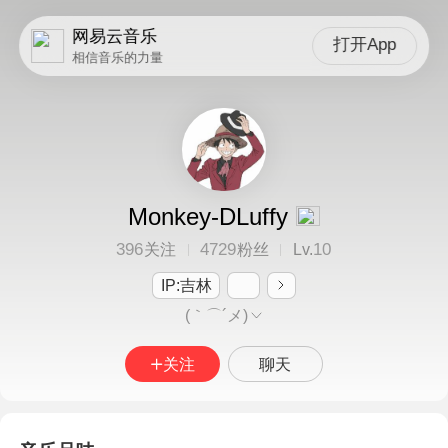
网易云音乐
打开App
相信音乐的力量
Monkey-DLuffy
396
4729
10
关注
粉丝
Lv.
IP:吉林
(｀⌒´メ)
关注
聊天