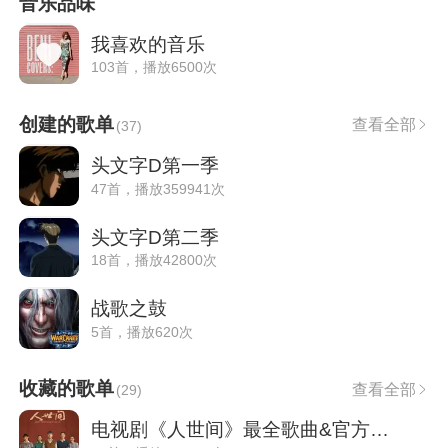
音乐品味
我喜欢的音乐
103首，播放6500次
创建的歌单
查看全部
(
37
)
头文字D第一季
47首，播放359941次
头文字D第二季
18首，播放42800次
战歌之鼓
5首，播放620次
收藏的歌单
查看全部
(
29
)
电视剧《人世间》最全歌曲&官方原声带