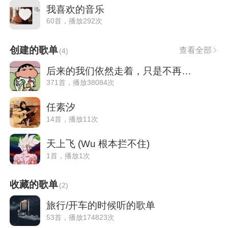
我喜欢的音乐
60首，播放292次
创建的歌单
查看全部
(
4
)
后来的我们依然走着，只是不再并肩了
371首，播放38084次
任素汐
14首，播放11次
天上飞 (Wu 根本拦不住)
1首，播放1次
收藏的歌单
(
2
)
旅行/开车的时候听的歌单
53首，播放174823次