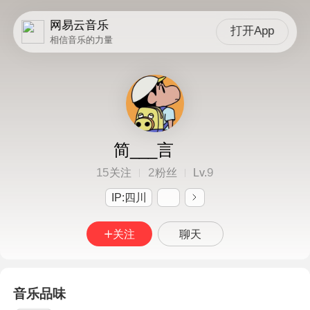
网易云音乐
打开App
相信音乐的力量
简___言
15
2
9
关注
粉丝
Lv.
IP:四川
关注
聊天
音乐品味