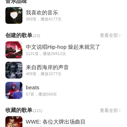
音乐品味
我喜欢的音乐
369首，播放4177次
创建的歌单
查看全部
(
23
)
中文说唱Hip-hop 燥起来就完了
1131首，播放26912次
来自西海岸的声音
409首，播放1577次
beats
57首，播放569次
收藏的歌单
查看全部
(
121
)
WWE: 各位大牌出场曲目