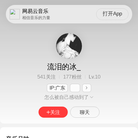
网易云音乐
打开App
相信音乐的力量
流泪的冰_
541
177
10
关注
粉丝
Lv.
IP:广东
怎么被自己感动到了
关注
聊天