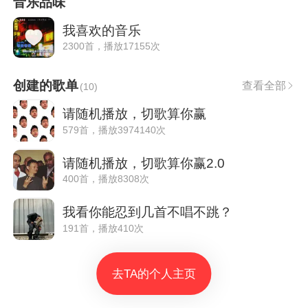
音乐品味
我喜欢的音乐
2300首，播放17155次
创建的歌单
查看全部
(
10
)
请随机播放，切歌算你赢
579首，播放3974140次
请随机播放，切歌算你赢2.0
400首，播放8308次
我看你能忍到几首不唱不跳？
191首，播放410次
去TA的个人主页