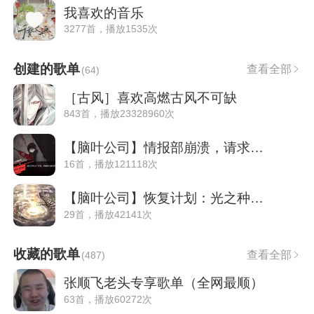
我喜欢的音乐
3277首，播放1535次
创建的歌单
查看全部
(
64
)
［古风］喜欢高燃古风不可缺
843首，播放23328960次
【脑叶公司】情报部崩溃，请求支援主管……
16首，播放121118次
【脑叶公司】恢复计划：光之种——救世
29首，播放42141次
收藏的歌单
查看全部
(
487
)
张顺飞老头专享歌单（全网最顺）
63首，播放60272次