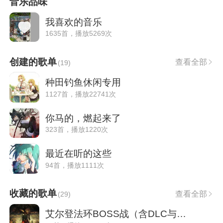
音乐品味
我喜欢的音乐
1635首，播放5269次
创建的歌单
查看全部
(
19
)
种田钓鱼休闲专用
1127首，播放22741次
你马的，燃起来了
323首，播放1220次
最近在听的这些
94首，播放1111次
收藏的歌单
查看全部
(
29
)
艾尔登法环BOSS战（含DLC与黑夜君临)