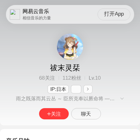
网易云音乐
打开App
相信音乐的力量
祓末灵栞
68
112
10
关注
粉丝
Lv.
IP:日本
雨之既落而其云丛 ～ 臣所克奉以厥命将 —— 雨ノ既ニ落ツルコトニシテ其ノ雲ヲ叢レシメ 臣ノ克ク奉ズル所ハ以テ厥ノ命ヲ将ハン
关注
聊天