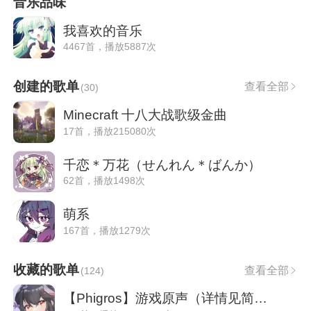
音乐品味
我喜欢的音乐
4467首，播放5887次
创建的歌单
查看全部
(
30
)
Minecraft 十八大战歌级金曲
17首，播放215080次
千恋＊万花（せんれん＊ばんか）
62首，播放1498次
萌系
167首，播放1279次
收藏的歌单
查看全部
(
124
)
【Phigros】游戏原声（详情见简介）