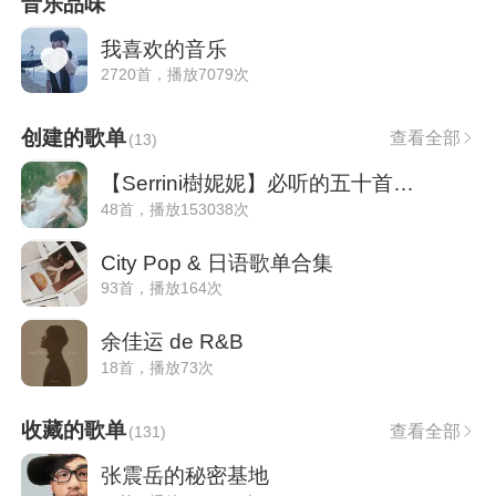
音乐品味
我喜欢的音乐
2720首，播放7079次
创建的歌单
查看全部
(
13
)
【Serrini樹妮妮】必听的五十首经典好歌~
48首，播放153038次
City Pop & 日语歌单合集
93首，播放164次
余佳运 de R&B
18首，播放73次
收藏的歌单
查看全部
(
131
)
张震岳的秘密基地