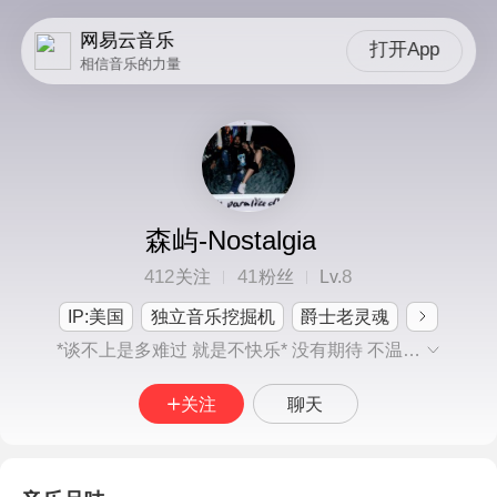
网易云音乐
打开App
相信音乐的力量
森屿-Nostalgia
412
41
8
关注
粉丝
Lv.
IP:美国
独立音乐挖掘机
爵士老灵魂
*谈不上是多难过 就是不快乐* 没有期待 不温不凉゜ 无悲无喜 一无荒芜゜ #悲喜自渡 他人难悟易误#
关注
聊天