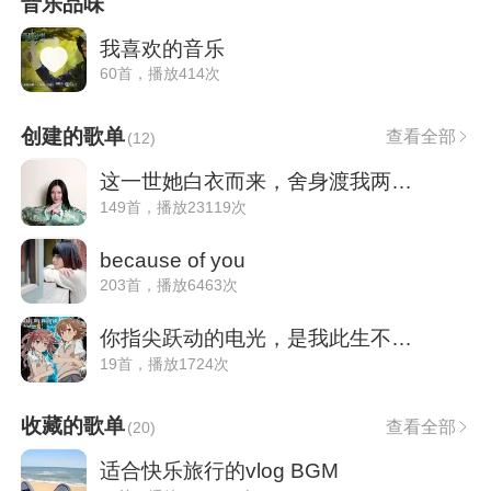
音乐品味
我喜欢的音乐
60首，播放414次
创建的歌单
查看全部
(
12
)
这一世她白衣而来，舍身渡我两仪之惑。
149首，播放23119次
because of you
203首，播放6463次
你指尖跃动的电光，是我此生不变的信仰。
19首，播放1724次
收藏的歌单
查看全部
(
20
)
适合快乐旅行的vlog BGM