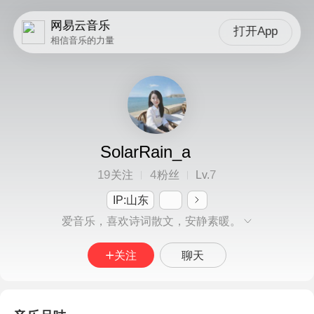
网易云音乐
打开App
相信音乐的力量
SolarRain_a
19
4
7
关注
粉丝
Lv.
IP:山东
爱音乐，喜欢诗词散文，安静素暖。
关注
聊天