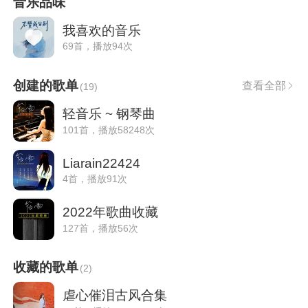
音乐品味
我喜欢的音乐
69首，播放94次
创建的歌单
查看全部
(
19
)
轻音乐 ~ 钢琴曲
101首，播放58248次
Liarain22424
4首，播放91次
2022年歌曲收藏
127首，播放56次
收藏的歌单
(
2
)
虐心催泪古风合集