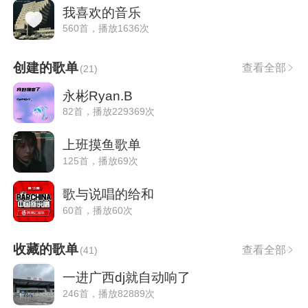
我喜欢的音乐
560首，播放1636次
创建的歌单
查看全部
(
21
)
永彬Ryan.B
82首，播放229369次
上班摸鱼歌单
125首，播放69次
歌与说唱的给和
60首，播放60次
收藏的歌单
查看全部
(
41
)
一进广西dj就自动响了
246首，播放82889次