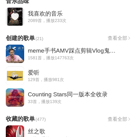
音乐品味
我喜欢的音乐
2089首，播放233次
创建的歌单
查看全部
(
21
)
meme手书AMV踩点剪辑Vlog鬼畜MAP等常用
1581首，播放147763次
爱听
129首，播放981次
Counting Stars同一版本全收录
33首，播放139次
收藏的歌单
查看全部
(
477
)
丝之歌