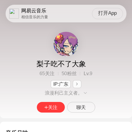
网易云音乐
打开App
相信音乐的力量
梨子吃不了大象
65
50
9
关注
粉丝
Lv.
IP:广东
浪漫利己主义者。
关注
聊天