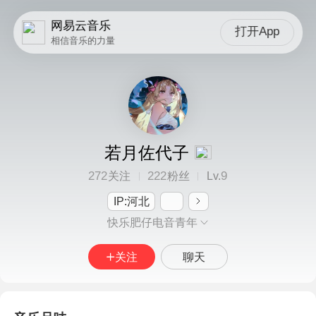
网易云音乐
打开App
相信音乐的力量
若月佐代子
272
222
9
关注
粉丝
Lv.
IP:河北
快乐肥仔电音青年
关注
聊天