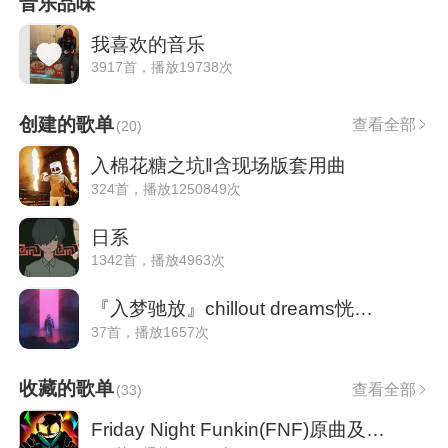
音乐品味
我喜欢的音乐
3917首，播放19738次
创建的歌单
查看全部
(
20
)
入棉花糖之坑‖含现场版套用曲
324首，播放1250849次
日系
1342首，播放4963次
『入梦驰放』chillout dreams恍惚朦胧
37首，播放1657次
收藏的歌单
查看全部
(
33
)
Friday Night Funkin(FNF)原曲及一些Mod 曲