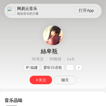
网易云音乐
打开App
相信音乐的力量
絲卑瓶
50
50
8
关注
粉丝
Lv.
IP:福建
爱听日语歌
关注
聊天
音乐品味