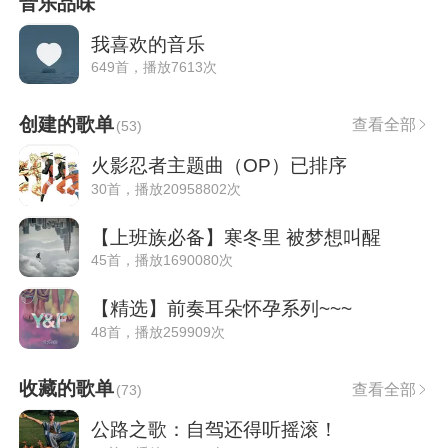
音乐品味
我喜欢的音乐
649首，播放7613次
创建的歌单
查看全部
(
53
)
火影忍者主题曲（OP）已排序
30首，播放20958802次
【上班族必备】寒冬里 被梦想叫醒
45首，播放1690080次
【精选】前奏耳朵怀孕系列~~~
48首，播放259909次
收藏的歌单
查看全部
(
73
)
公路之歌：自驾还得听摇滚！