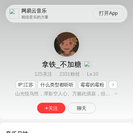
网易云音乐
打开App
相信音乐的力量
拿铁_不加糖
125
2331
10
关注
粉丝
Lv.
IP:江苏
什么类型都听听
霉霉的霉粉
山光悦鸟性，潭影空人心。万籁此俱寂，但余钟磬音。
关注
聊天