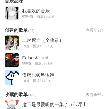
音乐品味
我喜欢的音乐
6304首，播放2800次
创建的歌单
查看全部
(
29
)
二次死亡（全收录）
19首，播放18827次
False & illicit
506首，播放8961次
汉密尔顿粤语翻
18首，播放6470次
收藏的歌单
查看全部
(
185
)
这下是最爱听的一集了（低浮上