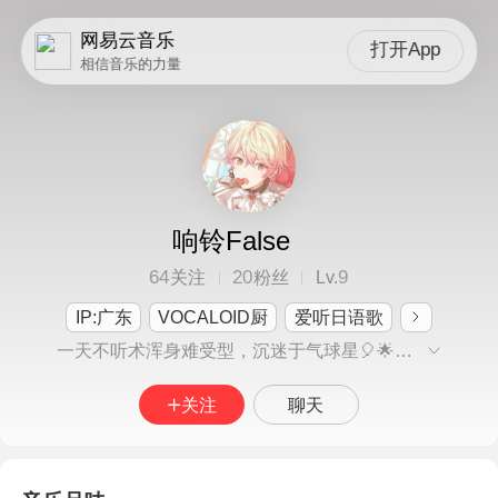
网易云音乐
打开App
相信音乐的力量
响铃False
64
20
9
关注
粉丝
Lv.
IP:广东
VOCALOID厨
爱听日语歌
一天不听术浑身难受型，沉迷于气球星🎈🌟的艺术当中已不知天地为何物。
关注
聊天