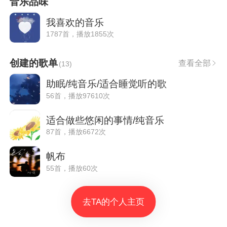
音乐品味
我喜欢的音乐
1787首，播放1855次
创建的歌单
查看全部
(
13
)
助眠/纯音乐/适合睡觉听的歌
56首，播放97610次
适合做些悠闲的事情/纯音乐
87首，播放6672次
帆布
55首，播放60次
去TA的个人主页