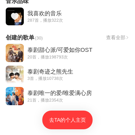
音乐品味
我喜欢的音乐
287首，播放322次
创建的歌单
查看全部
(
30
)
泰剧甜心派/可爱如你OST
20首，播放198793次
泰剧奇迹之熊先生
3首，播放10738次
泰剧唯一的爱/唯爱满心房
21首，播放2354次
去TA的个人主页