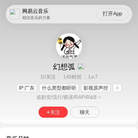
网易云音乐
打开App
相信音乐的力量
幻想弧
10
149
7
关注
粉丝
Lv.
IP:广东
什么类型都听听
影视原声控
追剧党/流行/摇滚/RAP/R&B
关注
聊天