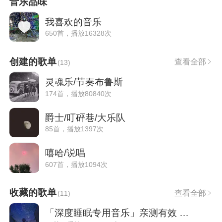
音乐品味
我喜欢的音乐
650首，播放16328次
创建的歌单
查看全部
(
13
)
灵魂乐/节奏布鲁斯
174首，播放80840次
爵士/叮砰巷/大乐队
85首，播放1397次
嘻哈/说唱
607首，播放1094次
收藏的歌单
查看全部
(
11
)
「深度睡眠专用音乐」亲测有效 高效助眠