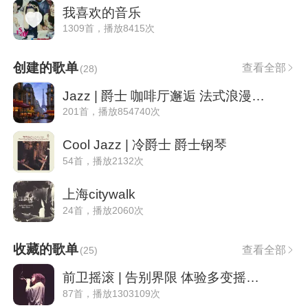
我喜欢的音乐
1309首，播放8415次
创建的歌单
查看全部
(
28
)
Jazz | 爵士 咖啡厅邂逅 法式浪漫情调
201首，播放854740次
Cool Jazz | 冷爵士 爵士钢琴
54首，播放2132次
上海citywalk
24首，播放2060次
收藏的歌单
查看全部
(
25
)
前卫摇滚 | 告别界限 体验多变摇滚乐
87首，播放1303109次