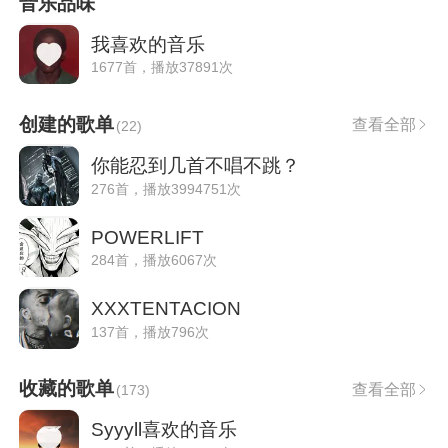
音乐品味
我喜欢的音乐
1677首，播放37891次
创建的歌单
查看全部
(
22
)
你能忍到几首不唱不跳？
276首，播放3994751次
POWERLIFT
284首，播放6067次
XXXTENTACION
137首，播放796次
收藏的歌单
查看全部
(
173
)
Syyyll喜欢的音乐