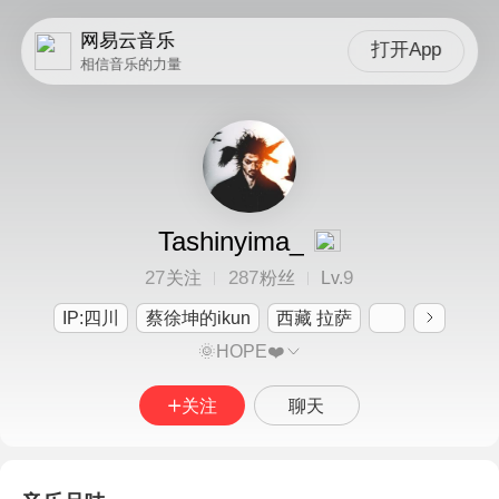
网易云音乐
打开App
相信音乐的力量
Tashinyima_
27
287
9
关注
粉丝
Lv.
IP:四川
蔡徐坤的ikun
西藏 拉萨
🌞HOPE❤️
关注
聊天