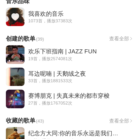
音乐品味
我喜欢的音乐
1073首，播放37383次
创建的歌单
查看全部
(
39
)
欢乐下班指南 | JAZZ FUN
19首，播放2574081次
耳边呢喃 | 天鹅绒之夜
33首，播放1881533次
赛博朋克 | 失真未来的都市穿梭
27首，播放1767052次
收藏的歌单
查看全部
(
43
)
纪念方大同:你的音乐永远是我们前行的动力