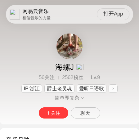
网易云音乐
打开App
相信音乐的力量
海螺J
56
2562
9
关注
粉丝
Lv.
IP:浙江
爵士老灵魂
爱听日语歌
简单即复杂
关注
聊天