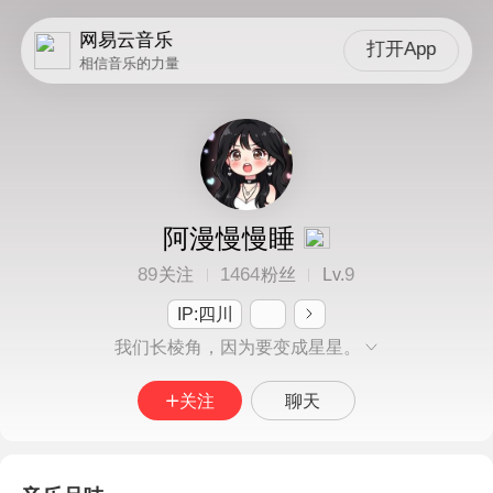
网易云音乐
打开App
相信音乐的力量
阿漫慢慢睡
89
1464
9
关注
粉丝
Lv.
IP:四川
我们长棱角，因为要变成星星。
关注
聊天