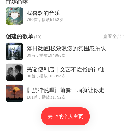
音乐品味
我喜欢的音乐
760首，播放5152次
创建的歌单
查看全部
(
10
)
落日微醺|极致浪漫的氛围感乐队
89首，播放194855次
民谣便利店｜文艺不烂俗的神仙民谣
90首，播放105994次
〖旋律说唱〗前奏一响就让你走不出去
101首，播放31752次
去TA的个人主页