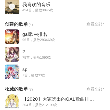
我喜欢的音乐
494首，播放3845次
创建的歌单
查看全部
(
4
)
gal歌曲排名
96首，播放293469次
2
75首，播放1090次
sp
7首，播放33次
收藏的歌单
查看全部
(
7
)
【2020】大家选出的GAL歌曲排行TOP202
204首，播放212199次