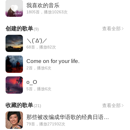
我喜欢的音乐
1805首，播放10263次
创建的歌单
查看全部
(
9
)
＼(`Δ’)／
68首，播放82次
Come on for your life.
2首，播放6次
o_O
5首，播放6次
收藏的歌单
查看全部
(
21
)
那些被改编成华语歌的经典日语歌曲
79首，播放271932次