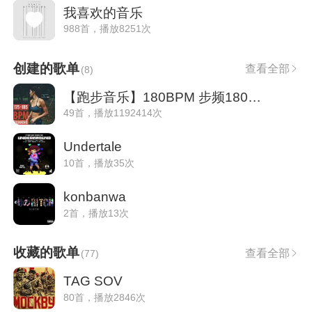
我喜欢的音乐
988首，播放8251次
创建的歌单
查看全部
(
8
)
【跑步音乐】180BPM 步频180走起！
49首，播放1192414次
Undertale
10首，播放35次
konbanwa
2首，播放13次
收藏的歌单
查看全部
(
77
)
TAG SOV
80首，播放2846次