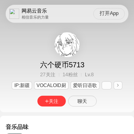
网易云音乐
打开App
相信音乐的力量
六个硬币5713
27
14
8
关注
粉丝
Lv.
IP:新疆
VOCALOID厨
爱听日语歌
关注
聊天
音乐品味