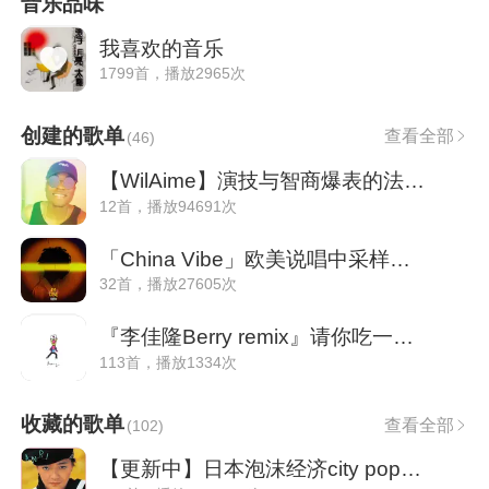
音乐品味
我喜欢的音乐
1799首，播放2965次
创建的歌单
查看全部
(
46
)
【WilAime】演技与智商爆表的法国黑人小哥
12首，播放94691次
「China Vibe」欧美说唱中采样的中国风
32首，播放27605次
『李佳隆Berry remix』请你吃一框甜莓
113首，播放1334次
收藏的歌单
查看全部
(
102
)
【更新中】日本泡沫经济city pop/jazz/funk