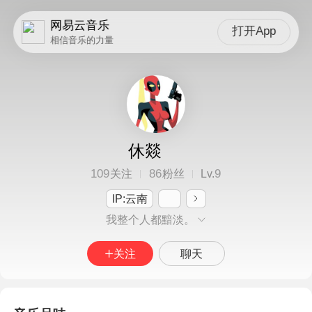
网易云音乐
打开App
相信音乐的力量
休燚
109
86
9
关注
粉丝
Lv.
IP:云南
我整个人都黯淡。
关注
聊天