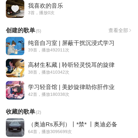
我喜欢的音乐
3首，播放0次
创建的歌单
查看全部
(
5
)
纯音自习室 | 屏蔽干扰沉浸式学习
39首，播放492011次
高材生私藏 | 聆听轻灵悦耳的旋律
38首，播放410342次
学习轻音馆 | 美妙旋律助你肝作业
42首，播放180338次
收藏的歌单
(
2
)
（奥迪Rs系列）丨*禁* 丨奥迪必备
64首，播放3095699次